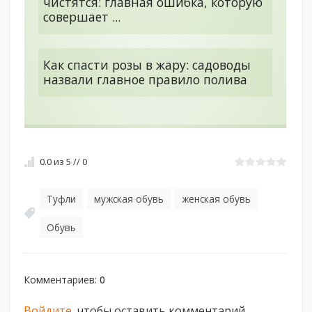
чистятся: главная ошибка, которую
совершает ...
Как спасти розы в жару: садоводы
назвали главное правило полива
0.0
из
5
//
0
Туфли
мужская обувь
женская обувь
,
,
,
Обувь
Комментариев
:
0
Войдите
, чтобы оставить комментарий.